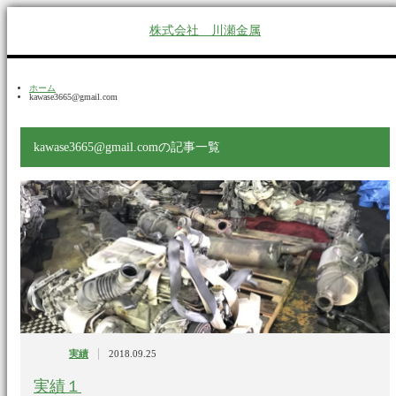
株式会社 川瀬金属
ホーム
kawase3665@gmail.com
kawase3665@gmail.comの記事一覧
|
実績
2018.09.25
実績１