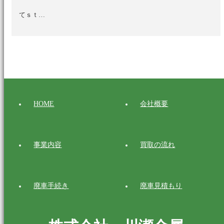
てｓｔ…
HOME
会社概要
事業内容
買取の流れ
廃車手続き
廃車見積もり